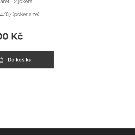
karet + 2 jokers
4/87 (poker size)
00
Kč
Do košíku