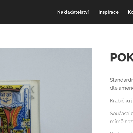
Nakladatelství
Inspirace
Ko
PO
Standardn
dle ameri
Krabičku j
Součástí 
mírně haza