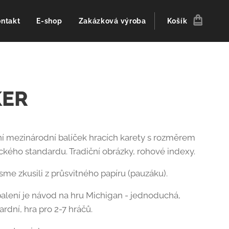
ntakt
E-shop
Zakázková výroba
Košík
KER
í mezinárodní balíček hracích karety s rozměrem
ckého standardu. Tradiční obrázky, rohové indexy.
sme zkusili z průsvitného papíru (pauzáku).
balení je návod na hru Michigan - jednoduchá,
rdní, hra pro 2-7 hráčů.