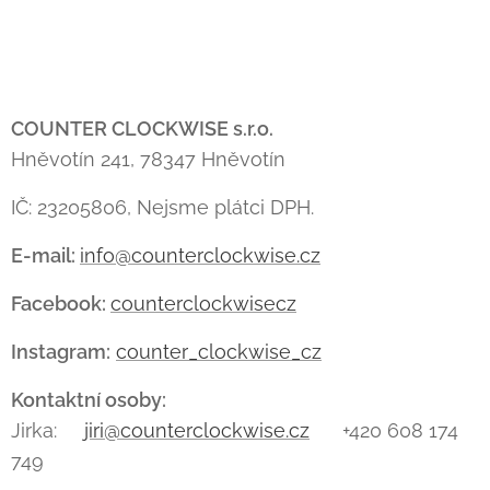
COUNTER CLOCKWISE s.r.o.
Hněvotín 241, 78347 Hněvotín
IČ: 23205806, Nejsme plátci DPH.
E-mail:
info@counterclockwise.cz
Facebook:
counterclockwisecz
Instagram:
counter_clockwise_cz
Kontaktní osoby:
Jirka:
jiri@counterclockwise.cz
+420 608 174
749