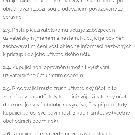
Údaje uvedené kupujícím v uživatelském účtu a při
objednávání zboží jsou prodávajícím považovány za
správné.
2.3.
Přístup k uživatelskému účtu je zabezpečen
uživatelským jménem a heslem. Kupující je povinen
zachovávat mlčenlivost ohledně informací nezbytných
k přístupu do jeho uživatelského účtu.
2.4.
Kupující není oprávněn umožnit využívání
uživatelského účtu třetím osobám.
2.5.
Prodávající může zrušit uživatelský účet, a to
zejména v případě, kdy kupující svůj uživatelský účet
déle než [časové období] nevyužívá, či v případě, kdy
kupující poruší své povinnosti z kupní smlouvy (včetně
obchodních podmínek).
2.6.
Kupující bere na vědomí, že uživatelský účet