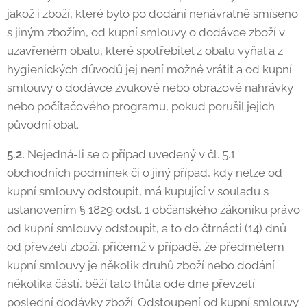
jakož i zboží, které bylo po dodání nenávratně smíseno
s jiným zbožím, od kupní smlouvy o dodávce zboží v
uzavřeném obalu, které spotřebitel z obalu vyňal a z
hygienických důvodů jej není možné vrátit a od kupní
smlouvy o dodávce zvukové nebo obrazové nahrávky
nebo počítačového programu, pokud porušil jejich
původní obal.
5.2.
Nejedná-li se o případ uvedený v čl. 5.1
obchodních podmínek či o jiný případ, kdy nelze od
kupní smlouvy odstoupit, má kupující v souladu s
ustanovením § 1829 odst. 1 občanského zákoníku právo
od kupní smlouvy odstoupit, a to do čtrnácti (14) dnů
od převzetí zboží, přičemž v případě, že předmětem
kupní smlouvy je několik druhů zboží nebo dodání
několika částí, běží tato lhůta ode dne převzetí
poslední dodávky zboží. Odstoupení od kupní smlouvy