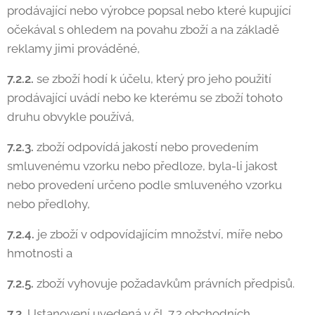
prodávající nebo výrobce popsal nebo které kupující
očekával s ohledem na povahu zboží a na základě
reklamy jimi prováděné,
7.2.2.
se zboží hodí k účelu, který pro jeho použití
prodávající uvádí nebo ke kterému se zboží tohoto
druhu obvykle používá,
7.2.3.
zboží odpovídá jakostí nebo provedením
smluvenému vzorku nebo předloze, byla-li jakost
nebo provedení určeno podle smluveného vzorku
nebo předlohy,
7.2.4.
je zboží v odpovídajícím množství, míře nebo
hmotnosti a
7.2.5.
zboží vyhovuje požadavkům právních předpisů.
7.3.
Ustanovení uvedená v čl. 7.2 obchodních