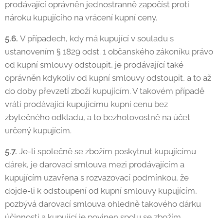
prodávající oprávněn jednostranně započíst proti
nároku kupujícího na vrácení kupní ceny.
5.6.
V případech, kdy má kupující v souladu s
ustanovením § 1829 odst. 1 občanského zákoníku právo
od kupní smlouvy odstoupit, je prodávající také
oprávněn kdykoliv od kupní smlouvy odstoupit, a to až
do doby převzetí zboží kupujícím. V takovém případě
vrátí prodávající kupujícímu kupní cenu bez
zbytečného odkladu, a to bezhotovostně na účet
určený kupujícím.
5.7.
Je-li společně se zbožím poskytnut kupujícímu
dárek, je darovací smlouva mezi prodávajícím a
kupujícím uzavřena s rozvazovací podmínkou, že
dojde-li k odstoupení od kupní smlouvy kupujícím,
pozbývá darovací smlouva ohledně takového dárku
účinnosti a kupující je povinen spolu se zbožím