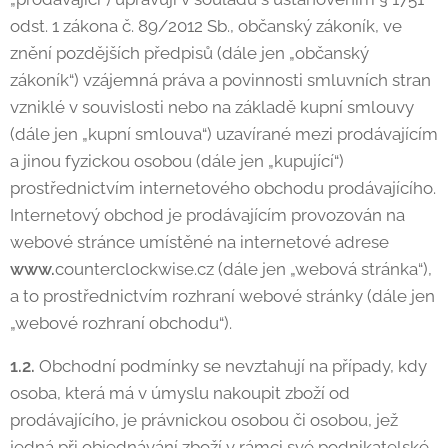
odst. 1 zákona č. 89/2012 Sb., občanský zákoník, ve
znění pozdějších předpisů (dále jen „občanský
zákoník“) vzájemná práva a povinnosti smluvních stran
vzniklé v souvislosti nebo na základě kupní smlouvy
(dále jen „kupní smlouva“) uzavírané mezi prodávajícím
a jinou fyzickou osobou (dále jen „kupující“)
prostřednictvím internetového obchodu prodávajícího.
Internetový obchod je prodávajícím provozován na
webové stránce umístěné na internetové adrese
www.
counterclockwise.cz (dále jen „webová stránka“),
a to prostřednictvím rozhraní webové stránky (dále jen
„webové rozhraní obchodu“).
1.2.
Obchodní podmínky se nevztahují na případy, kdy
osoba, která má v úmyslu nakoupit zboží od
prodávajícího, je právnickou osobou či osobou, jež
jedná při objednávání zboží v rámci své podnikatelské