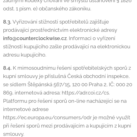
žádnými kodexy chování ve smyslu ustanovení § 1826
odst. 1 písm. e) občanského zákoníku.
8.3.
Vyřizování stížností spotřebitelů zajišťuje
prodávající prostřednictvím elektronické adresy
info@counterclockwise.cz
. Informaci o vyřízení
stížnosti kupujícího zašle prodávající na elektronickou
adresu kupujícího.
8.4.
K mimosoudnímu řešení spotřebitelských sporů z
kupní smlouvy je příslušná Česká obchodní inspekce,
se sídlem Štěpánská 567/15, 120 00 Praha 2, IČ: 000 20
869, internetová adresa: https://adr.coi.cz/cs.
Platformu pro řešení sporů on-line nacházející se na
internetové adrese
https://ec.europa.eu/consumers/odr je možné využít
při řešení sporů mezi prodávajícím a kupujícím z kupní
smlouvy.