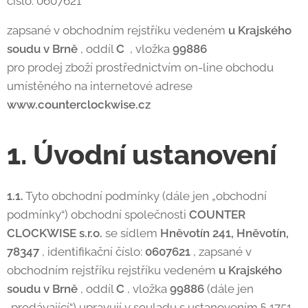
číslo: 0607621
zapsané v obchodním rejstříku vedeném
u Krajského
soudu v Brně
, oddíl
C
, vložka
99886
pro prodej zboží prostřednictvím on-line obchodu
umístěného na internetové adrese
www.counterclockwise.cz
1. Úvodní ustanovení
1.1.
Tyto obchodní podmínky (dále jen „obchodní
podmínky“) obchodní společnosti
COUNTER
CLOCKWISE s.r.o.
se sídlem
Hněvotín 241, Hněvotín,
78347
, identifikační číslo:
0607621
, zapsané v
obchodním rejstříku rejstříku vedeném
u Krajského
soudu v Brně
, oddíl
C
, vložka
99886
(dále jen
„prodávající“) upravují v souladu s ustanovením § 1751