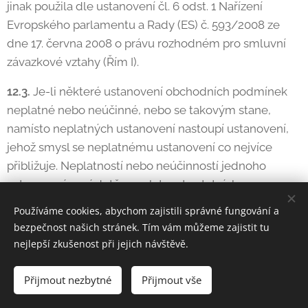
jinak použila dle ustanovení čl. 6 odst. 1 Nařízení
Evropského parlamentu a Rady (ES) č. 593/2008 ze
dne 17. června 2008 o právu rozhodném pro smluvní
závazkové vztahy (Řím I).
12.3.
Je-li některé ustanovení obchodních podmínek
neplatné nebo neúčinné, nebo se takovým stane,
namísto neplatných ustanovení nastoupí ustanovení,
jehož smysl se neplatnému ustanovení co nejvíce
přibližuje. Neplatností nebo neúčinností jednoho
ustanovení není dotčena platnost ostatních
ustanovení.
Používáme cookies, abychom zajistili správné fungování a
bezpečnost našich stránek. Tím vám můžeme zajistit tu
12.4.
Kupní smlouva včetně obchodních podmínek je
nejlepší zkušenost při jejich návštěvě.
archivována prodávajícím v elektronické podobě a
není přístupná.
Přijmout nezbytné
Přijmout vše
12.5.
Přílohu obchodních podmínek tvoří vzorový