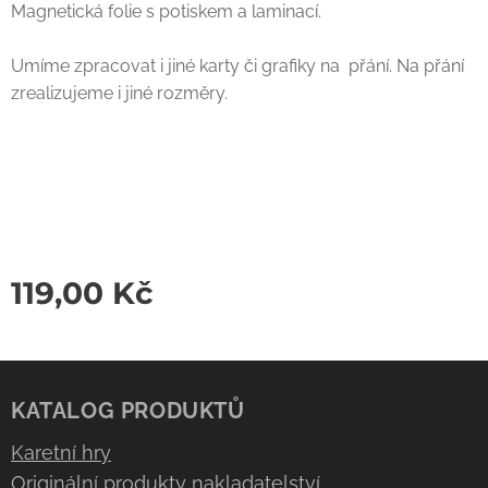
Magnetická folie s potiskem a laminací.
Umíme zpracovat i jiné karty či grafiky na přání. Na přání
zrealizujeme i jiné rozměry.
119,00
Kč
KATALOG PRODUKTŮ
Karetní hry
Originální produkty nakladatelství