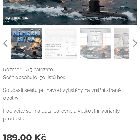
Rozměr - A5 naležato.
Sešit obsahuje 50 listů her.
Součástí sešitu je i návod vytištěný na vnitřní straně
obálky.
Podívejte se i na další barevné a velikostní varianty
produktu.
189,00
Kč